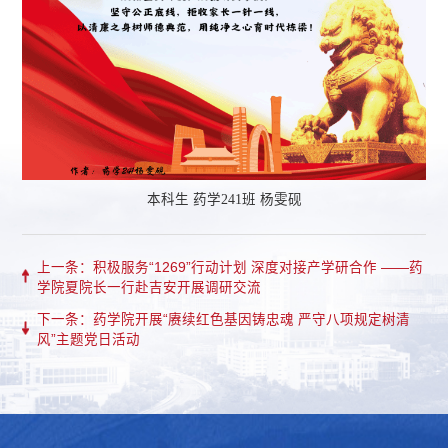
本科生 药学241班 杨雯砚
上一条：积极服务“1269”行动计划 深度对接产学研合作 ——药
学院夏院长一行赴吉安开展调研交流
下一条：药学院开展“赓续红色基因铸忠魂 严守八项规定树清
风”主题党日活动