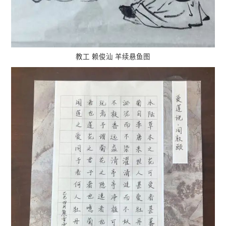
教工 赖俊汕 羊续悬鱼图