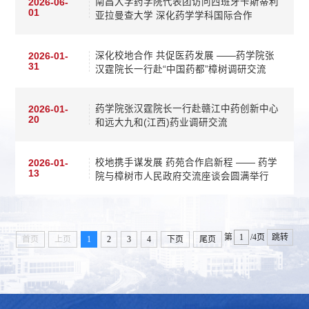
南昌大学药学院代表团访问西班牙卡斯蒂利
2026-06-
01
亚拉曼查大学 深化药学学科国际合作
深化校地合作 共促医药发展 ——药学院张
2026-01-
31
汉霆院长一行赴“中国药都”樟树调研交流
药学院张汉霆院长一行赴赣江中药创新中心
2026-01-
20
和远大九和(江西)药业调研交流
校地携手谋发展 药苑合作启新程 —— 药学
2026-01-
13
院与樟树市人民政府交流座谈会圆满举行
第
/4页
跳转
首页
上页
1
2
3
4
下页
尾页