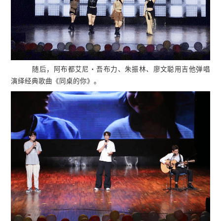
随后，阿布都艾尼・吾布力、朱振林、廖文聪用吉他弹唱
演绎经典歌曲《同桌的你》。