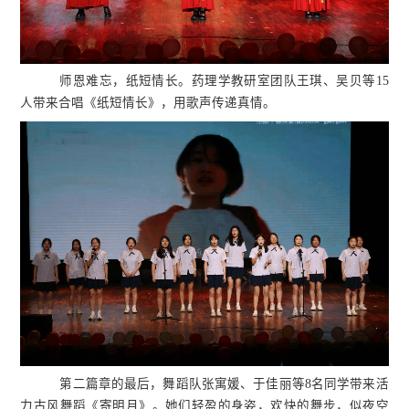
师恩难忘，纸短情长。药理学教研室团队王琪、吴贝等15
人带来合唱《纸短情长》，用歌声传递真情。
第二篇章的最后，舞蹈队张寓媛、于佳丽等8名同学带来活
力古风舞蹈《寄明月》。她们轻盈的身姿，欢快的舞步，似夜空