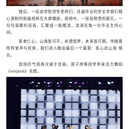
随后，一段由学院领导老师们、往届毕业的学长学姐们精
心录制的祝福视频在大屏播放。视频中，一张张熟悉的面孔，一
句句温暖的话语，汇聚成一股暖流，流淌在每一位毕业生的心
间。
医者仁心，山海皆可平；尚德筑梦，未来皆可期。伴随着
阵阵掌声与欢笑，我们进入晚会最后一个篇章：医心赴山海·情
长。
现场的气氛再次被于佳丽、周子烨等同学带来活力舞蹈
《whiplash》点燃。