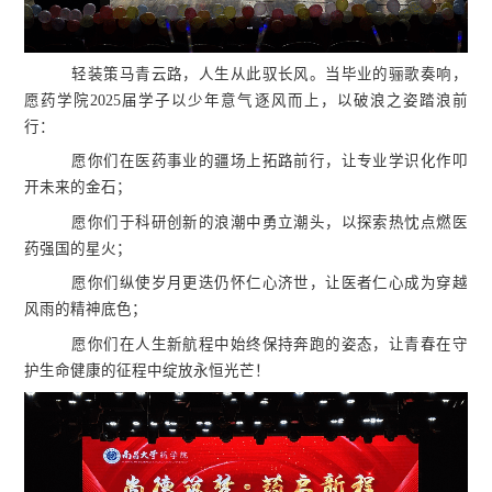
轻装策马青云路，人生从此驭长风。当毕业的骊歌奏响，
愿药学院2025届学子以少年意气逐风而上，以破浪之姿踏浪前
行：
愿你们在医药事业的疆场上拓路前行，让专业学识化作叩
开未来的金石；
愿你们于科研创新的浪潮中勇立潮头，以探索热忱点燃医
药强国的星火；
愿你们纵使岁月更迭仍怀仁心济世，让医者仁心成为穿越
风雨的精神底色；
愿你们在人生新航程中始终保持奔跑的姿态，让青春在守
护生命健康的征程中绽放永恒光芒！