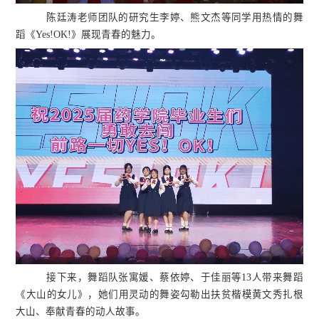
陈廷涛老师团队的研究生李婷、熊文杰等同学用热情的舞
蹈《Yes!OK!》展现青春的魅力。
接下来，舞蹈队张寓媛、蔡依婷、于佳丽等13人带来舞蹈
《大山的女儿》，她们用灵动的舞姿勾勒出扶贫楷模黄文秀扎根
大山、奉献青春的动人故事。