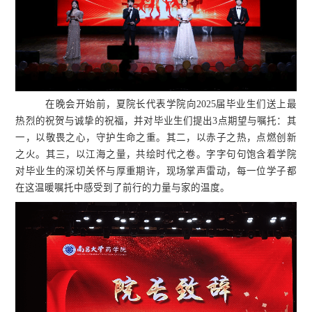
在晚会开始前，夏院长代表学院向2025届毕业生们送上最
热烈的祝贺与诚挚的祝福，并对毕业生们提出3点期望与嘱托：其
一，以敬畏之心，守护生命之重。其二，以赤子之热，点燃创新
之火。其三，以江海之量，共绘时代之卷。字字句句饱含着学院
对毕业生的深切关怀与厚重期许，现场掌声雷动，每一位学子都
在这温暖嘱托中感受到了前行的力量与家的温度。