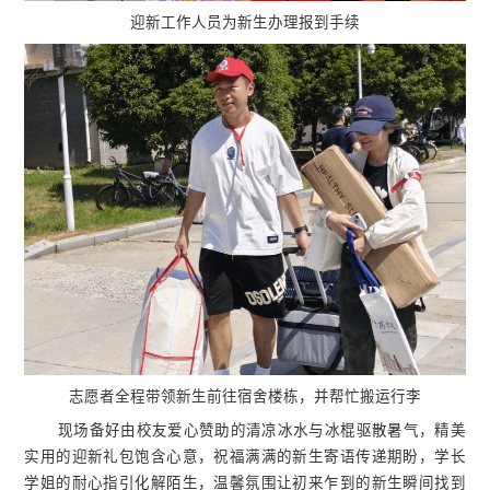
迎新工作人员为新生办理报到手续
志愿者全程带领新生前往宿舍楼栋，并帮忙搬运行李
现场备好由校友爱心赞助的清凉冰水与冰棍驱散暑气，精美
实用的迎新礼包饱含心意，祝福满满的新生寄语传递期盼，学长
学姐的耐心指引化解陌生，温馨氛围让初来乍到的新生瞬间找到