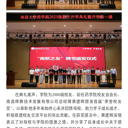
在典礼尾声，学院为2000级校友、前任药学院校友会会长、
南昌辉赛技术发展有限公司总经理黄建辉颁发首届“荣誉校友
奖”，以表彰他多年来始终心系并回馈母校、助力学子成长成才、
积极搭建校友交流平台的突出贡献。在获奖感言中，黄建辉深情
表达了对母校与学院的感激之情，并分享了自身成长中关于感