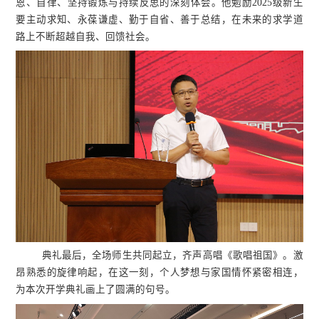
恩、自律、坚持锻炼与持续反思的深刻体会。他勉励2025级新生
要主动求知、永葆谦虚、勤于自省、善于总结，在未来的求学道
路上不断超越自我、回馈社会。
典礼最后，全场师生共同起立，齐声高唱《歌唱祖国》。激
昂熟悉的旋律响起，在这一刻，个人梦想与家国情怀紧密相连，
为本次开学典礼画上了圆满的句号。