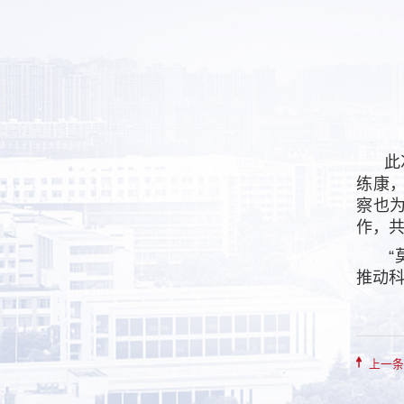
此次
练康
察也
作，
“莫以
推动
上一