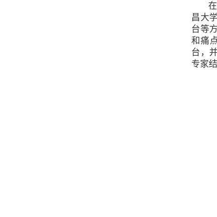
在走
昌大
台等
和痛
台，
专家