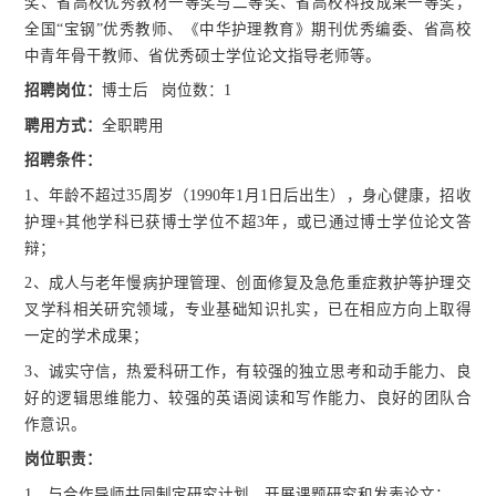
奖、省高校优秀教材一等奖与二等奖、省高校科技成果一等奖，
全国“宝钢”优秀教师、《中华护理教育》期刊优秀编委、省高校
中青年骨干教师、省优秀硕士学位论文指导老师等。
招聘岗位：
博士后 岗位数：
1
聘用方式：
全职聘用
招聘条件：
1、年龄不超过35周岁（1990年1月1日后出生），身心健康，招收
护理+其他学科已获博士学位不超3年，或已通过博士学位论文答
辩；
2、成人与老年慢病护理管理、创面修复及急危重症救护等护理交
叉学科相关研究领域，专业基础知识扎实，已在相应方向上取得
一定的学术成果；
3、诚实守信，热爱科研工作，有较强的独立思考和动手能力、良
好的逻辑思维能力、较强的英语阅读和写作能力、良好的团队合
作意识。
岗位职责：
1、与合作导师共同制定研究计划、开展课题研究和发表论文；