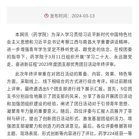
发布时间：2024-03-13
本网讯（药学院）为深入学习贯彻习近平新时代中国特色社
会主义思想和习近平总书记考察江西与南昌大学重要讲话精神，
进一步增强青年学生坚定不移听党话、跟党走的信念，在校团委
的指导下，药学院于3月11日组织开展“学习二十大、永远跟党
走、奋进新征程”2023年度团支部优秀团日活动年终评审。
此次年终评审重在对团日活动的筹备、内容、效果、特色等
方面，采取线上、线下相结合的方式进行综合考评。经过前期线
上评审，最终遴选出5个团支部进行线下展示汇报。首先，5位团
支书分别自信地展示了团支部的风采，分享了各自开展团日活动
和加强团组织建设的经验，阐述了团日活动对于引领青年思想、
凝聚青年力量的重要意义。随后，四位评委与汇报人员展开了答
辩与研讨，提出了创新团日活动形式、激发基层团组织活力、增
强团支部凝聚力和创造力的改进意见。最后，各位评委根据答辩
主题、现场表现、形式创新等内容进行了评比，药学224班获一等