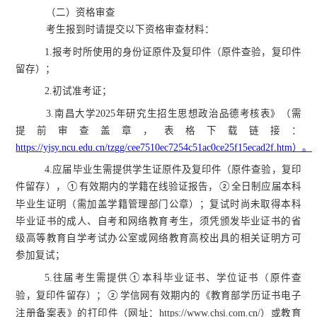
（
二）
资格
审查
考生
报到时请提交
以下资格审查材料：
1.
报考时所使用的身份证原件及复印件（原件查验，复印件
留存）
；
2.
初试准考证；
3.
南昌大学
202
5
年研究生招生思想政治品德考核表》（需
提前审查盖章
，表格下载链接：
https://yjsy.ncu.edu.cn/tzgg/cee7510ec7254c51ac0ce25f15ecad2f.htm
）。
4.
应届毕业生需提供学生证原件及复印件（原件查验，复印
件留存），
有效期内的学籍在线验证报告，
全日制应届本科
①
②
毕业生证明（需加盖学籍管理部门公章）；复试时尚未取得本科
毕业证书的成人、自考和网络教育考生，须凭颁发毕业证书的省
级高等教育自学考试办公室或网络教育高校出具的相关证明方可
参加复试；
5.
往届考生需提供
本科毕业证书、学位证书
（原件查
①
验，复印件留存）
；
学信网
有效期内的
《教育部学历证书电子
②
注册备案表》的打印件（网址：
https://www.chsi.com.cn/）
或
教育