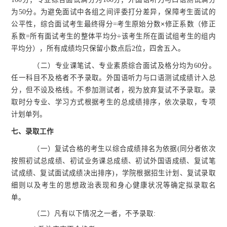
为50分
。
为避免面试中各组之间评委打分差异，保障考生面试的
公平性，综合面试考生最终得分
=考生原始分数
×
修正系数（修正
系数
=所有面试考生的整体平均分
÷
该考生所在面试组考生的组内
平均分）
，所有成绩均只保留小数点后
2位，四舍五入。
（
二
）
专业课笔试、专业素质综合面试及格分均为
60分。
任一科目不及格者不予录取
。
外国语听力与口语测试成绩计入总
分，但不设及格线。不参加测试者，视为放弃复试不予录取。
录
取时分专业
、学习方式
根据考生的总成绩排序，依次录取
，
专项
计划单列
。
七、
录取工作
（一）
复试合格的考生以综合成绩排名为依据
(同分者依次
按照初试总成绩、初试业务课总成绩、初试外国语成绩、复试笔
试成绩、复试面试成绩决出排序)，学院根据招生计划、复试录取
细则以及考生的思想政治表现和身心
健康状况等确定拟录取名
单。
（二）
凡有以下情况之一者，不予录取
: