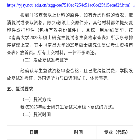
https://yjsy.ncu.edu.cn/tzgg/cee7510ec7254c51ac0ce25f15ecad2f.htm
）。
报到时将查验以上材料的原件，如有弄虚作假的情况，取
消复试或录取资格。除
(3)必须上交原件外，其他材料都须提交复
印件或打印件（包括有效身份证件），且统一用A4纸复印，
按
《
南昌大学
2025年硕士研究生复试考生资格审查表
》所示序号排
序整理上交，其中《
南昌大学
2025年硕士研究生复试考生资格审
查表
》放首
页。
所有上交材料，一律不予退还。
（
三）发放复试准考证等
经确认考生复试资格审查合格，且已缴纳复试费，学院发
放复试准考证、外国语听力与口语测试卡、体检表等。
五
、复试要求
（一）复试方式
我院
2025年硕士研究生复试采用线下复试的方式。
（二）
复试时间
日期
时间
专业（代码）