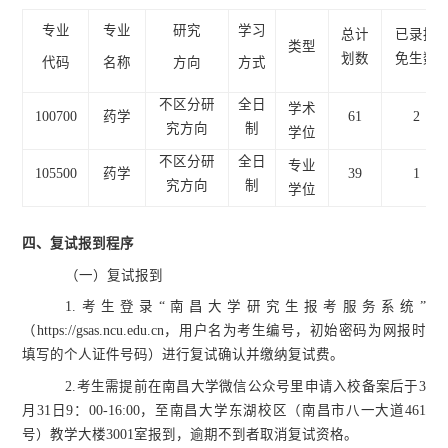
专业
专业
研究
学习
总计
已录推
类型
划数
免生数
代码
名称
方向
方式
不区分研
全日
学术
100700
药学
61
2
究方向
制
学位
不区分研
全日
专业
105500
药学
39
1
究方向
制
学位
四、
复试报到程序
（
一）复试报到
1.考生登录“南昌大学研究生报考服务系统”
（
https://gsas.ncu.edu.cn
，用户名为考生编号，初始密码为网报时
填写的个人证件号码）进行复试确认并缴纳复试费。
2.
考生需提前在南昌大学微信公众号里申请入校备案后
于
3
月31日9：00-16:00，至南昌大学东湖校区（南昌市八一大道461
号）
教学大楼
3001室报到，逾期不到者
取消复试资格。