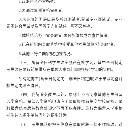
1.政治审查不合格者;
2.未通过复试资格审查者;
3.未参加外国语口语及听力测试者;复试专业课笔试、专业
素质综合面试以及同等学力加试任一项不及格者;
4.体检结论为不宜录取者;未参加体检或弄虚作假者;
5.已在研招网录取系统中接受其他招生单位“待录取”者;
6.其他不符合国家规定的情况。
（三）
所有全日制学生须全脱产在校学习，其中全日制定
考生须在录取前提供所在单位人事部门同意脱产学习的证明。
所有定向生
(含全日制定向、非全日制定向)须于录取前签订
相关定向培养协议。
（四）我院除支教生以外，原则上不再同意其他考生保留
入学资格。保留入学资格申请应于录取报盘前提交学校审核，录
取报盘结束后按教育部规定不再予以办理。录取为保留入学资格
考生纳入招生单位当年的招生计划。
（五）考生确认的报考信息在录取阶段一律不作修改，对