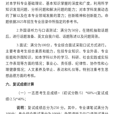
对本学科专业基础理论、基本知识掌握的深度和广度，利用所学
知识发现问题、分析问题和解决问题的能力；对本学科发展动态
的了解以及在本专业领域发展的潜力；创新精神和创新能力。命
题依据2025年招生专业目录中所指定的参考书。
2.外国语听力与口语测试：满分为50分，在随机抽取话题
后，进行话题准备、英文自我介绍、话题陈述以及问题简答。
3.面试：满分为100分，专业综合面试采取口试方式进行。
主要考查考生综合素质和能力，包括专业知识、专业外语、专业
技能和外围知识，如本学科以外的学习、科研、社会实践或实际
工作表现等方面的情况；事业心、责任感、纪律性、协作性和心
理健康情况；人文素养及举止、表达和礼仪等。特别注重考生思
想品德方面的考核。
六、
复试成绩计算
（一）
一志愿考生
总成绩
=
（
初试
分数
/5
）
*
60%+
(
复试
成
绩
/2.5)*
40%
；
说明：
复试成绩总分为
250 分。
其中，专业课笔试满分为
100分；专业综合面试满分为100分；外国语听力与口语测试满分