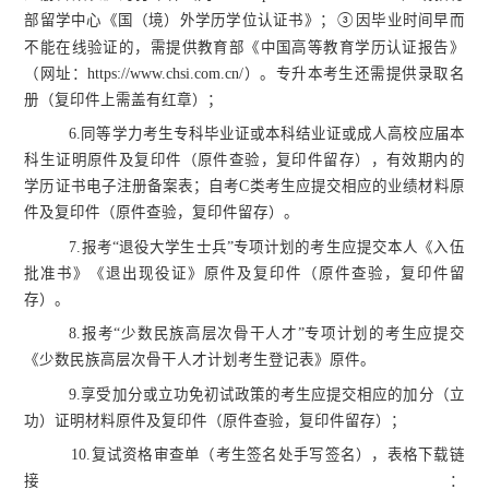
部留学中心《国（境）外学历学位认证书》
；
因毕业时间早而
③
不能在线验证的，需提供教育部《中国高等教育学历认证报告》
（网址：
https://www.chsi.com.cn/）。
专升本考生还需提供录取名
册（复印件上需盖有红章）；
6.同等学力考生专科毕业证或本科结业证或成人高校应届本
科生证明原件及复印件（原件查验，复印件留存），有效期内的
学历证书电子注册备案表；自考C类考生应提交相应的业绩材料原
件及复印件（原件查验，复印件留存）。
7.报考“退役大学生士兵”专项计划的考生应提交本人《入伍
批准书》《退出现役证》原件及复印件（原件查验，复印件留
存）。
8.报考“少数民族高层次骨干人才”专项计划的考生应提交
《少数民族高层次骨干人才计划考生登记表》原件。
9.
享受加分或立功免初试政策的考生应提交相应的加分（立
功）证明材料原件及复印件（原件查验，复印件留存）；
10.复试资格审查单（考生签名处手写签名），
表格下载链
接：