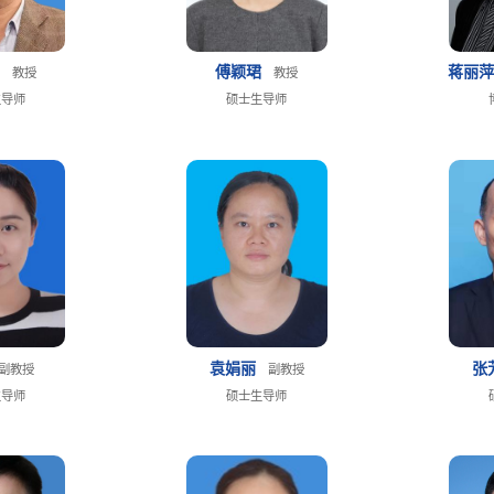
壬
傅颖珺
蒋丽
教授
教授
生导师
硕士生导师
袁娟丽
张
副教授
副教授
生导师
硕士生导师