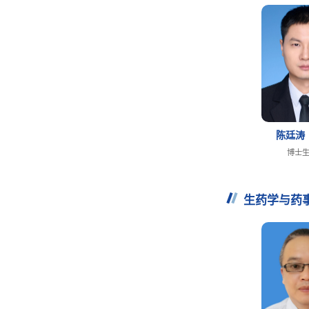
陈廷涛
博士
生药学与药