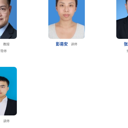
霆
彭易安
教授
讲师
生导师
林
讲师