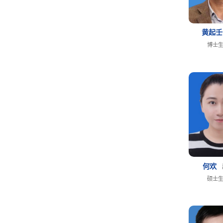
黄起
博士
何欢
硕士