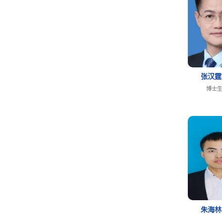
张汉
博士
朱海