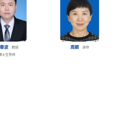
张春波
周颖
教授
讲师
博士生导师