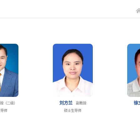
刘方兰
徐
授（二级）
副教授
生导师
硕士生导师