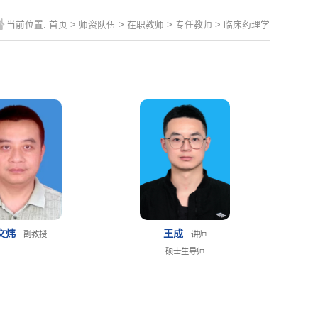
当前位置:
首页
>
师资队伍
>
在职教师
>
专任教师
>
临床药理学
文炜
王成
副教授
讲师
硕士生导师