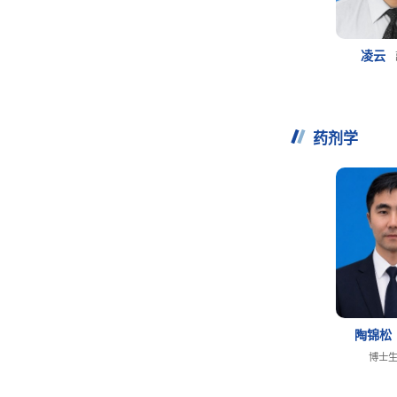
凌云
药剂学
陶锦松
博士