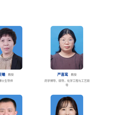
麦曦
严喜鸾
教授
教授
博士生导师
药学博导、硕导，化学工程与工艺硕
导