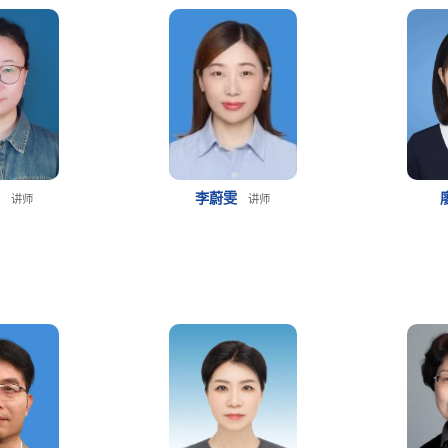
华
李蔚雯
讲师
讲师