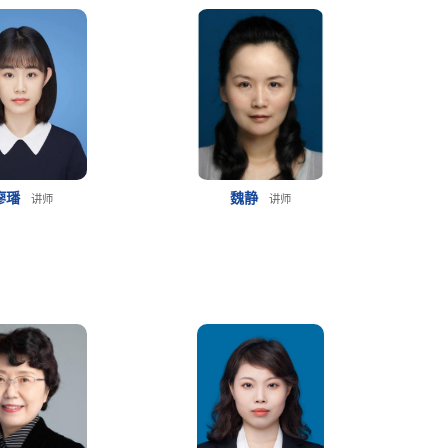
廖璠
魏静
讲师
讲师