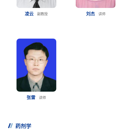
凌云
刘杰
副教授
讲师
张雷
讲师
药剂学