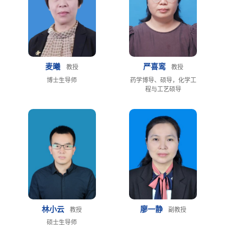
麦曦
严喜鸾
教授
教授
博士生导师
药学博导、硕导，化学工
程与工艺硕导
林小云
廖一静
教授
副教授
硕士生导师