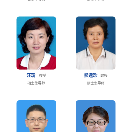
汪玢
熊远珍
教授
教授
硕士生导师
硕士生导师