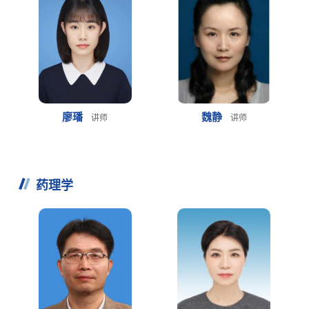
廖璠
魏静
讲师
讲师
药理学