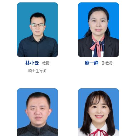
林小云
廖一静
教授
副教授
硕士生导师