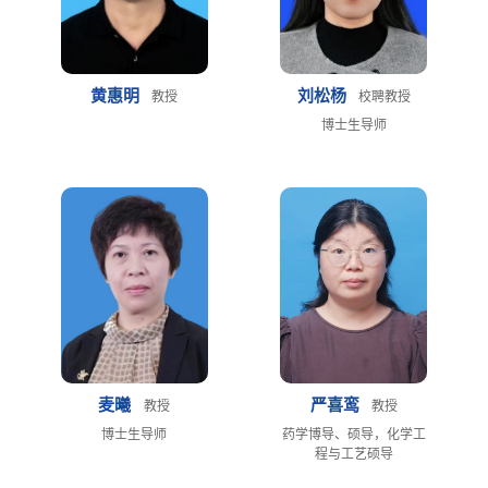
黄惠明
刘松杨
教授
校聘教授
博士生导师
麦曦
严喜鸾
教授
教授
博士生导师
药学博导、硕导，化学工
程与工艺硕导