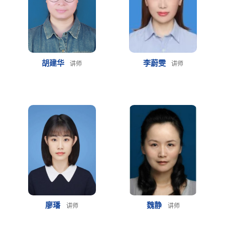
胡建华
李蔚雯
讲师
讲师
廖璠
魏静
讲师
讲师